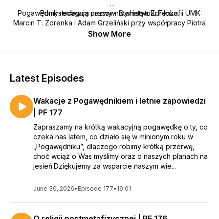
Pogawędnik redagują pracownicy Instytutu Filozofii UMK:
Pomysłodawca nazwy - Stanisław Zdrenka.
Marcin T. Zdrenka i Adam Grzeliński przy współpracy Piotra
Domerackiego,
Show More
wspierani przez wspólnotę osób zaprzyjaźnionych z
toruńską filozofią.
Główny motyw graficzny podkastu - Nikodem Pręgowski.
Latest Episodes
Główny temat muzyczny - Waldemar Bata.
Wakacje z Pogawędnikiem i letnie zapowiedzi
| PF 177
Zapraszamy na krótką wakacyjną pogawędkę o ty, co
czeka nas latem, co działo się w minionym roku w
„Pogawędniku”, dlaczego robimy krótką przerwę,
choć wciąż o Was myślimy oraz o naszych planach na
jesień.Dziękujemy za wsparcie naszym wie...
June 30, 2026
•
Episode 177
•
19:01
O religii postmetafizycznej | PF 176