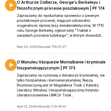
O Arthurze Collierze, George’u Berkeleyu i
filozoficznym procesie poszlakowym | PF 174
Zapraszamy do wysłuchania opowieści o pewnym
poszlakowym procesie, mającym udowodnić
oryginalność słynnej tezy immaterialiistycznej. W 1710
roku George Berkeley ogłosił swój "Traktat o
zasadach poznania ludzkiego", w którym dowodził...
May 04, 2026
•
Episode 174
•
37:27
O Manuleu Vázquezie Montalbánie i kryminale
hiszpańskojęzycznym | PF 173
Zapraszamy na rozmowę o literaturze kryminalnej, nie
tylko hiszpańskiej i iberoamerykańskiej. Naszą
Rozmówczynią jest dr Magdalena Tosik z Katedry
Literatury Włoskiej i Hiszpańskojęzycznej Instytutu
Literaturoznawstwa UMK.Dr Tosik...
April 13, 2026
•
Episode 173
•
36:20