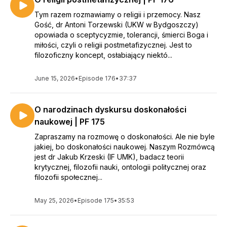
Tym razem rozmawiamy o religii i przemocy. Nasz
Gość, dr Antoni Torzewski (UKW w Bydgoszczy)
opowiada o sceptycyzmie, tolerancji, śmierci Boga i
miłości, czyli o religii postmetafizycznej. Jest to
filozoficzny koncept, osłabiający niektó...
June 15, 2026
•
Episode 176
•
37:37
O narodzinach dyskursu doskonałości
naukowej | PF 175
Zapraszamy na rozmowę o doskonałości. Ale nie byle
jakiej, bo doskonałości naukowej. Naszym Rozmówcą
jest dr Jakub Krzeski (IF UMK), badacz teorii
krytycznej, filozofii nauki, ontologii politycznej oraz
filozofii społecznej...
May 25, 2026
•
Episode 175
•
35:53